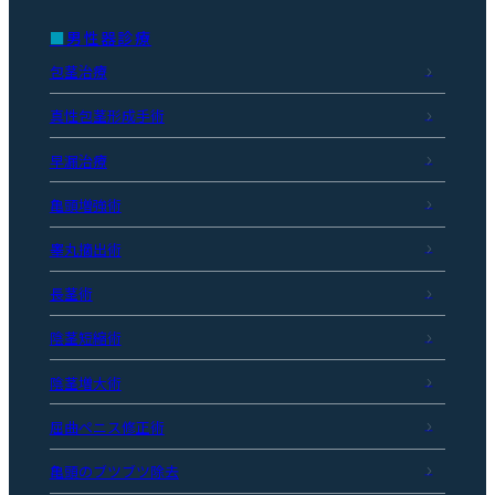
男性器診療
包茎治療
真性包茎形成手術
早漏治療
亀頭増強術
睾丸摘出術
長茎術
陰茎短縮術
陰茎増大術
屈曲ペニス修正術
亀頭のブツブツ除去