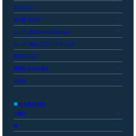
ダイエット
多汗症・ワキガ
レーザー脱毛：Light Sheer Duet
レーザー脱毛：ソプラノチタニウム
男性ホルモン
腱鞘炎・手/指の痛み
その他
男性美容整形
二重術
鼻