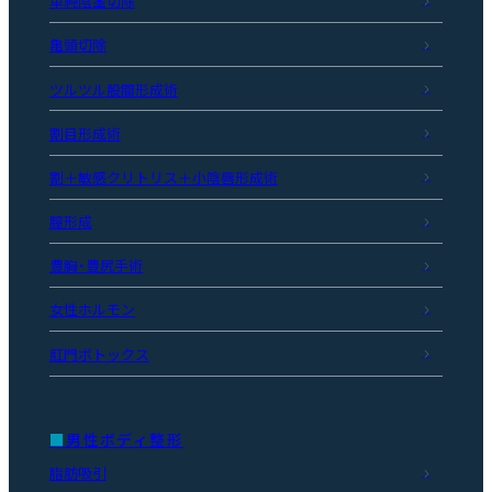
単純陰茎切除
亀頭切除
ツルツル股間形成術
割目形成術
割＋敏感クリトリス＋小陰唇形成術
膣形成
豊胸・豊尻手術
女性ホルモン
肛門ボトックス
男性ボディ整形
脂肪吸引