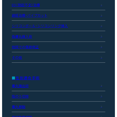
ED（勃起不全）治療
避妊治療・パイプカット
シリコンボール・シリコンリング挿入
偽睾丸挿入術
他院での傷跡修正
その他
性別適合手術
睾丸摘出術
陰のう切除
睾丸移動