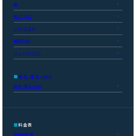
鼻
肌・ニキビ
シワ・たるみ
輪郭形成
フェイスリフト
発毛・育毛・AGA
発毛・育毛・AGA
料金表
男性器診療