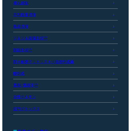
睾丸移動
単純陰茎切除
亀頭切除
ツルツル股間形成術
割目形成術
割＋敏感クリトリス＋小陰唇形成術
膣形成
豊胸・豊尻手術
女性ホルモン
肛門ボトックス