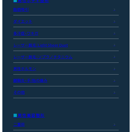
男性ボディ整形
脂肪吸引
ダイエット
多汗症・ワキガ
レーザー脱毛：Light Sheer Duet
レーザー脱毛：ソプラノチタニウム
男性ホルモン
腱鞘炎・手/指の痛み
その他
男性美容整形
二重術