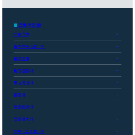
男性器診療
包茎治療
真性包茎形成手術
早漏治療
亀頭増強術
睾丸摘出術
長茎術
陰茎短縮術
陰茎増大術
屈曲ペニス修正術