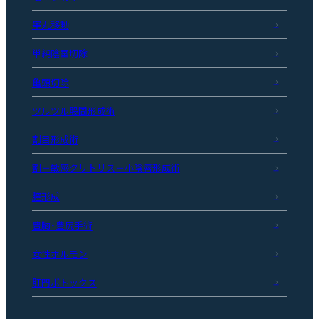
睾丸移動
単純陰茎切除
亀頭切除
ツルツル股間形成術
割目形成術
割＋敏感クリトリス＋小陰唇形成術
膣形成
豊胸・豊尻手術
女性ホルモン
肛門ボトックス