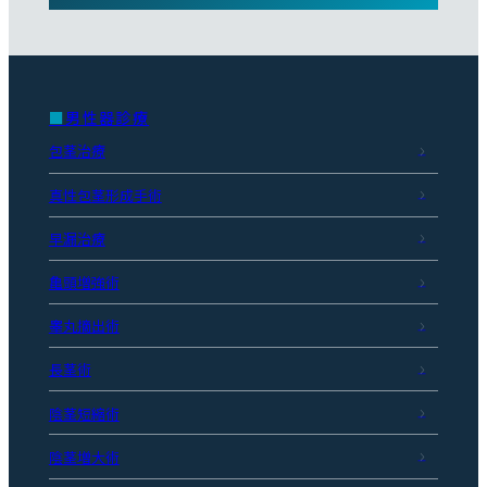
男性器診療
包茎治療
真性包茎形成手術
早漏治療
亀頭増強術
睾丸摘出術
長茎術
陰茎短縮術
陰茎増大術