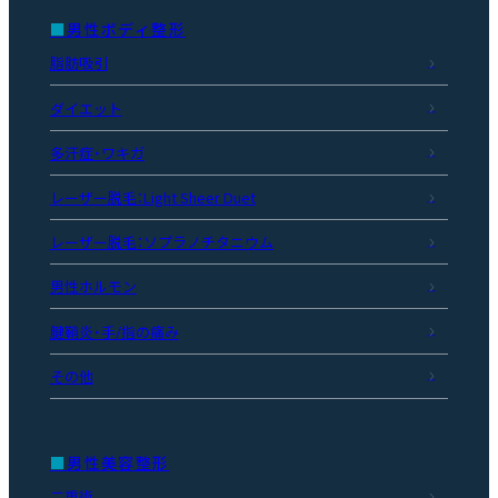
男性ボディ整形
脂肪吸引
ダイエット
多汗症・ワキガ
レーザー脱毛：Light Sheer Duet
レーザー脱毛：ソプラノチタニウム
男性ホルモン
腱鞘炎・手/指の痛み
その他
男性美容整形
二重術