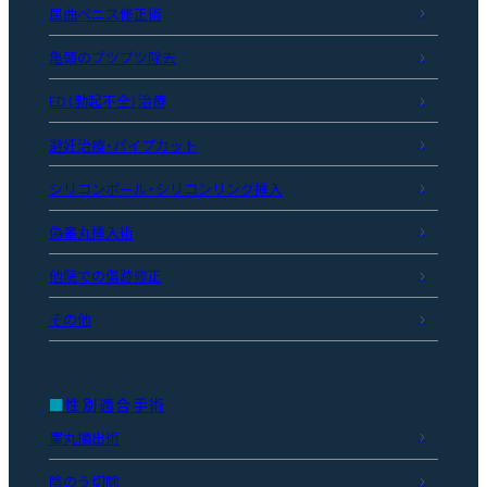
屈曲ペニス修正術
亀頭のブツブツ除去
ED（勃起不全）治療
避妊治療・パイプカット
シリコンボール・シリコンリング挿入
偽睾丸挿入術
他院での傷跡修正
その他
性別適合手術
睾丸摘出術
陰のう切除